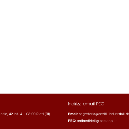
Indirizzi email PEC
nsie, 42 int. 4 – 02100 Rieti (RI) –
Email:
segreteria@periti-industriali.rie
PEC:
ordinedirieti@pec.cnpi.it