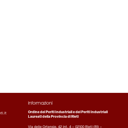
Informazioni
Ordine dei Periti Industriali e dei Periti Industriali
ti.it
Laureati della Provincia di Rieti
Via delle Ortensie, 42 int. 4 – 02100 Rieti (RI) –